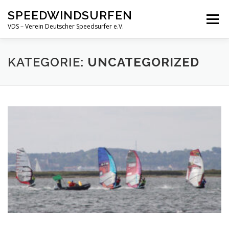
Zum
SPEEDWINDSURFEN
Inhalt
Menü
springen
VDS – Verein Deutscher Speedsurfer e.V.
ÜBER UNS
GALERIE
VERANSTALTUNGEN
KATEGORIE:
UNCATEGORIZED
NEWS
KONTAKT