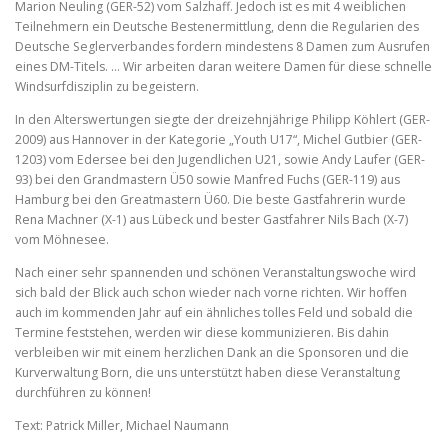
Marion Neuling (GER-52) vom Salzhaff. Jedoch ist es mit 4 weiblichen
Teilnehmern ein Deutsche Bestenermittlung, denn die Regularien des
Deutsche Seglerverbandes fordern mindestens 8 Damen zum Ausrufen
eines DM-Titels. … Wir arbeiten daran weitere Damen für diese schnelle
Windsurfdisziplin zu begeistern.
In den Alterswertungen siegte der dreizehnjährige Philipp Köhlert (GER-
2009) aus Hannover in der Kategorie „Youth U17“, Michel Gutbier (GER-
1203) vom Edersee bei den Jugendlichen U21, sowie Andy Laufer (GER-
93) bei den Grandmastern Ü50 sowie Manfred Fuchs (GER-119) aus
Hamburg bei den Greatmastern Ü60. Die beste Gastfahrerin wurde
Rena Machner (X-1) aus Lübeck und bester Gastfahrer Nils Bach (X-7)
vom Möhnesee.
Nach einer sehr spannenden und schönen Veranstaltungswoche wird
sich bald der Blick auch schon wieder nach vorne richten. Wir hoffen
auch im kommenden Jahr auf ein ähnliches tolles Feld und sobald die
Termine feststehen, werden wir diese kommunizieren. Bis dahin
verbleiben wir mit einem herzlichen Dank an die Sponsoren und die
Kurverwaltung Born, die uns unterstützt haben diese Veranstaltung
durchführen zu können!
Text: Patrick Miller, Michael Naumann