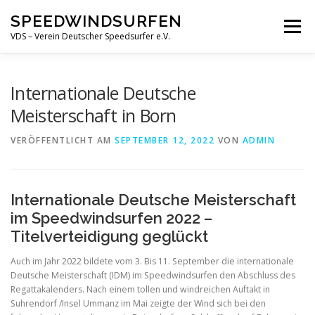
Zum
SPEEDWINDSURFEN
Inhalt
Menü
springen
VDS – Verein Deutscher Speedsurfer e.V.
ÜBER UNS
GALERIE
VERANSTALTUNGEN
Internationale Deutsche
Meisterschaft in Born
NEWS
KONTAKT
VERÖFFENTLICHT AM
SEPTEMBER 12, 2022
VON
ADMIN
Internationale Deutsche Meisterschaft
im Speedwindsurfen 2022 –
Titelverteidigung geglückt
Auch im Jahr 2022 bildete vom 3. Bis 11. September die internationale
Deutsche Meisterschaft (IDM) im Speedwindsurfen den Abschluss des
Regattakalenders. Nach einem tollen und windreichen Auftakt in
Suhrendorf /Insel Ummanz im Mai zeigte der Wind sich bei den