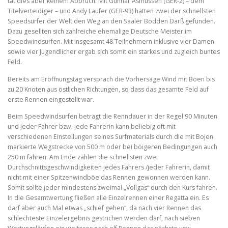
tat dies aber keinem Abbruch. Mit Gunnar Asmussen (GER-2) – dem
Titelverteidiger – und Andy Laufer (GER-93) hatten zwei der schnellsten
Speedsurfer der Welt den Weg an den Saaler Bodden Darß gefunden.
Dazu gesellten sich zahlreiche ehemalige Deutsche Meister im
Speedwindsurfen. Mit insgesamt 48 Teilnehmern inklusive vier Damen
sowie vier Jugendlicher ergab sich somit ein starkes und zugleich buntes
Feld.
Bereits am Eröffnungstag versprach die Vorhersage Wind mit Böen bis
zu 20 Knoten aus östlichen Richtungen, so dass das gesamte Feld auf
erste Rennen eingestellt war.
Beim Speedwindsurfen beträgt die Renndauer in der Regel 90 Minuten
und jeder Fahrer bzw. jede Fahrerin kann beliebig oft mit
verschiedenen Einstellungen seines Surfmaterials durch die mit Bojen
markierte Wegstrecke von 500 m oder bei böigeren Bedingungen auch
250 m fahren. Am Ende zählen die schnellsten zwei
Durchschnittsgeschwindigkeiten jedes Fahrers /jeder Fahrerin, damit
nicht mit einer Spitzenwindböe das Rennen gewonnen werden kann.
Somit sollte jeder mindestens zweimal „Vollgas“ durch den Kurs fahren.
In die Gesamtwertung fließen alle Einzelrennen einer Regatta ein. Es
darf aber auch Mal etwas „schief gehen“, da nach vier Rennen das
schlechteste Einzelergebnis gestrichen werden darf, nach sieben