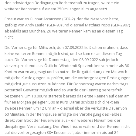
den schwierigen Bedingungen Rechenschaft zu tragen, wurde ein
weiterer Rennstart auf einem 250 m langen Kurs angesetzt.
Erneut war es Gunnar Asmussen (GER-2), der die Nase vorn hatte,
gefolgt von Andy Laufer (GER-93) und diesmal Matthias Popp (GER-2907)
ebenfalls aus München. Zu weiteren Rennen kam es an diesem Tag
nicht.
Die Vorhersage für Mittwoch, den 07.09.2022 ließ schon erahnen, dass
keine weiteren Rennen möglich sind, und so kam es an diesem Tag
auch. Die Vorhersage für Donnerstag, den 08.09.2022 sah jedoch
vielversprechend aus. Östliche Winde mit Spitzenböen von mehr als 30
Knoten waren angesagt und so nutze die Regattaleitung den Mittwoch
mögliche Kurslegungen zu prüfen, um die vorhergesagten Bedingungen
möglichst gut ausnutzen zu können. Für Donnerstag waren nachmittags
potenziell Gewitter möglich und so wurde der Renntag bereits früh
begonnen. Um 10.00Uhr startete bereits das erste Rennen auf dem am
frühen Morgen gelegten 500 m Kurs. Daran schloss sich direkt ein
zweites Rennen um 12 Uhr an – diesmal über die verkürzte Dauer von
60 Minuten. In der Rennpause erfolgte die Verpflegung des Feldes
direkt vom Boot der Feuerwehr aus – ein weiteres Novum bei der
diesjährigen Veranstaltung. Der Wind frische während der Rennen nicht
auf die vorhergesagten 30+ Knoten auf, aber immerhin bis auf 24