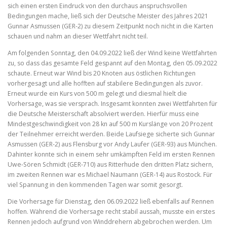
sich einen ersten Eindruck von den durchaus anspruchsvollen
Bedingungen mache, ließ sich der Deutsche Meister des Jahres 2021
Gunnar Asmussen (GER-2) zu diesem Zeitpunkt noch nicht in die Karten
schauen und nahm an dieser Wettfahrt nicht teil.
Am folgenden Sonntag, den 04.09.2022 ließ der Wind keine Wettfahrten
zu, so dass das gesamte Feld gespannt auf den Montag, den 05.09.2022
schaute. Erneut war Wind bis 20 Knoten aus östlichen Richtungen
vorhergesagt und alle hofften auf stabilere Bedingungen als zuvor.
Erneut wurde ein Kurs von 500 m gelegt und diesmal hielt die
Vorhersage, was sie versprach. Insgesamt konnten zwei Wettfahrten für
die Deutsche Meisterschaft absolviert werden. Hierfür muss eine
Mindestgeschwindigkeit von 28 kn auf 500 m Kurslänge von 20 Prozent
der Teilnehmer erreicht werden. Beide Laufsiege sicherte sich Gunnar
Asmussen (GER-2) aus Flensburg vor Andy Laufer (GER-93) aus München.
Dahinter konnte sich in einem sehr umkämpften Feld im ersten Rennen
Uwe-Sören Schmidt (GER-710) aus Ritterhude den dritten Platz sichern,
im zweiten Rennen war es Michael Naumann (GER-14) aus Rostock. Für
viel Spannung in den kommenden Tagen war somit gesorgt.
Die Vorhersage für Dienstag, den 06.09.2022 ließ ebenfalls auf Rennen
hoffen. Während die Vorhersage recht stabil aussah, musste ein erstes
Rennen jedoch aufgrund von Winddrehern abgebrochen werden. Um