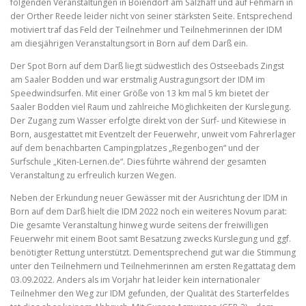
folgenden Veranstaltungen in Boiendorf am Salzhaff und auf Fehmarn in
der Orther Reede leider nicht von seiner stärksten Seite. Entsprechend
motiviert traf das Feld der Teilnehmer und Teilnehmerinnen der IDM
am diesjährigen Veranstaltungsort in Born auf dem Darß ein.
Der Spot Born auf dem Darß liegt südwestlich des Ostseebads Zingst
am Saaler Bodden und war erstmalig Austragungsort der IDM im
Speedwindsurfen. Mit einer Größe von 13 km mal 5 km bietet der
Saaler Bodden viel Raum und zahlreiche Möglichkeiten der Kurslegung.
Der Zugang zum Wasser erfolgte direkt von der Surf- und Kitewiese in
Born, ausgestattet mit Eventzelt der Feuerwehr, unweit vom Fahrerlager
auf dem benachbarten Campingplatzes „Regenbogen“ und der
Surfschule „Kiten-Lernen.de“. Dies führte während der gesamten
Veranstaltung zu erfreulich kurzen Wegen.
Neben der Erkundung neuer Gewässer mit der Ausrichtung der IDM in
Born auf dem Darß hielt die IDM 2022 noch ein weiteres Novum parat:
Die gesamte Veranstaltung hinweg wurde seitens der freiwilligen
Feuerwehr mit einem Boot samt Besatzung zwecks Kurslegung und ggf.
benötigter Rettung unterstützt. Dementsprechend gut war die Stimmung
unter den Teilnehmern und Teilnehmerinnen am ersten Regattatag dem
03.09.2022. Anders als im Vorjahr hat leider kein internationaler
Teilnehmer den Weg zur IDM gefunden, der Qualität des Starterfeldes