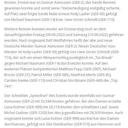
Knoten. Erneut war es Gunnar Asmussen (GER-2), der beide Rennen
gewinnen konnte und somit seine Titelverteidigung endgültig sicherte.
Auf Platz zwei folgte beide Male erneut Andy Laufer (GER-93) gefolgt
von Michael Naumann (GER-14) bzw. Uwe-Sören Schmidt (GER-710).
Weitere Rennen konnten weder am Donnerstag noch an dem
darauffolgenden Freitag (09.09.2022) und Samstag (10.09.2022) gefahren
werden. Nach insgesamt fünf Wettfahrten heißt der alte und neue
Deutsche Meister Gunnar Asmussen (GER-2). Neuer Deutscher Vize-
Meister ist Andy Laufer (GER-93) gefolgt von Uwe-Sören Schmidt (GER-
710), der sich um einen Wimpernschlag punktgleich im „Tie-Break“
gegen Michael Naumann (GER-14) durchsetzen konnte. Auf den
weiteren Plätzen komplettierten Matthias Popp (GER-2907), Michael
Brozio (GER-27), Patrick Miller (GER-685), Manfred Merle (GER-82),
Carsten Hanke (GER-110) und Christian Nordmann (GER-440) die „Top
Ten“.
Der schnellste „Speedrun“ des Events wurde ebenfalls von Gunnar
Asmussen (GER-2) mit 33,596 Knoten gefahren. Bei den Damen erzielte
Luisa Kolmer (GER-999) mit 26,118 Knoten den schnellsten Lauf, sowie
Michel Gutbier (GER-1203) bei den Jugendlichen mit 28,309 Knoten. Auch
insgesamt konnte sich Luisa Kolmer (GER-999) aus Kiel bei den Damen
durchsetzen, gefolgt von Gila Steinbacher (GER-570) aus Hannover und