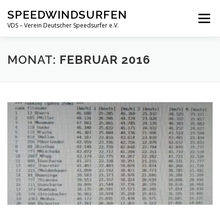
Zum
SPEEDWINDSURFEN
Inhalt
Menü
springen
VDS – Verein Deutscher Speedsurfer e.V.
ÜBER UNS
GALERIE
VERANSTALTUNGEN
MONAT:
FEBRUAR 2016
NEWS
KONTAKT