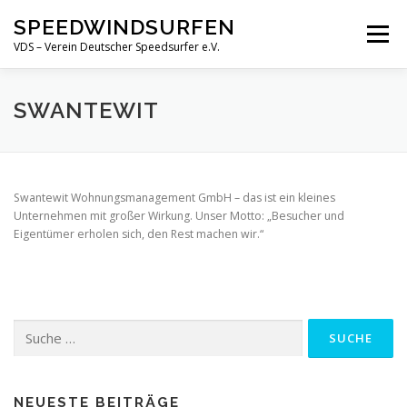
Zum
SPEEDWINDSURFEN
Inhalt
Menü
springen
VDS – Verein Deutscher Speedsurfer e.V.
ÜBER UNS
GALERIE
VERANSTALTUNGEN
SWANTEWIT
NEWS
KONTAKT
Swantewit Wohnungs­management GmbH – das ist ein kleines
Unternehmen mit großer Wirkung. Unser Motto: „Besucher und
Eigentümer erholen sich, den Rest machen wir.“
Suche
nach:
NEUESTE BEITRÄGE